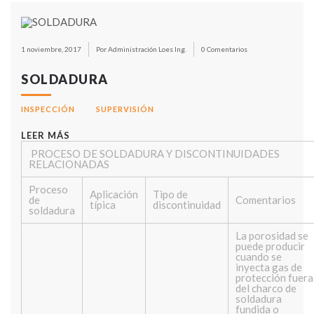
1 noviembre, 2017
Por Administración Loes Ing.
0 Comentarios
SOLDADURA
INSPECCIÓN
SUPERVISIÓN
LEER MÁS
PROCESO DE SOLDADURA Y DISCONTINUIDADES
RELACIONADAS
Proceso
Aplicación
Tipo de
de
Comentarios
típica
discontinuidad
soldadura
La porosidad se
puede producir
cuando se
inyecta gas de
protección fuera
del charco de
soldadura
fundida o