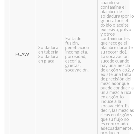
cuando se
contamina el
alambre de
soldadura (por lo
general por el
óxido o aceite
excesivo, polvo
y otros
Falta de
contaminantes
fusión,
que recoge el
Soldadura
penetración
alambre durante
en tubería
incompleta,
su recorrido).
FCAW
Soldadura
porosidad,
La socavación
en placa
escoria,
sucede cuando
grietas,
hay una mezcla
socavación.
de argón y co2, y
existe una falta
de precisión del
mezclador que
puede conducir a
un a mezcla rica
en argón, lo
induce a la
socavación. Es
decir, las mezclas
ricas en Argón y
que su flujo no
es controlado
adecuadamente,
producen