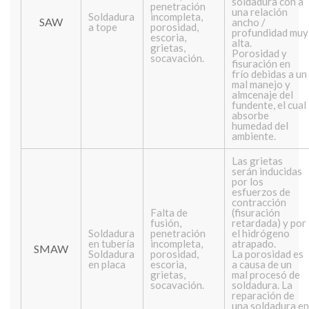
soldadura con a
penetración
una relación
Soldadura
incompleta,
SAW
ancho /
a tope
porosidad,
profundidad muy
escoria,
alta.
grietas,
Porosidad y
socavación.
fisuración en
frío debidas a un
mal manejo y
almcenaje del
fundente, el cual
absorbe
humedad del
ambiente.
Las grietas
serán inducidas
por los
esfuerzos de
contracción
Falta de
(fisuración
fusión,
retardada) y por
Soldadura
penetración
el hidrógeno
en tubería
incompleta,
atrapado.
SMAW
Soldadura
porosidad,
La porosidad es
en placa
escoria,
a causa de un
grietas,
mal procesó de
socavación.
soldadura. La
reparación de
una soldadura en